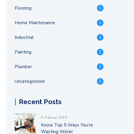
Flooring
1
Home Maintenance
1
Industrial
1
Painting
1
Plumber
2
Uncategorized
3
Recent Posts
5. Februar 2019
Know Top 5 Ways You’re
Wasting Water